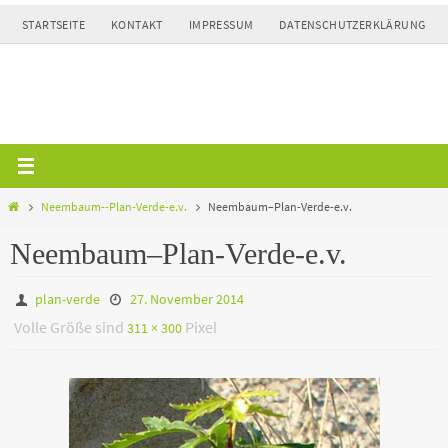
Zum
STARTSEITE
KONTAKT
IMPRESSUM
DATENSCHUTZERKLÄRUNG
Inhalt
springen
Home
Neembaum--Plan-Verde-e.v.
Neembaum–Plan-Verde-e.v.
Neembaum–Plan-Verde-e.v.
plan-verde
27. November 2014
Volle Größe sind
Pixel
311 × 300