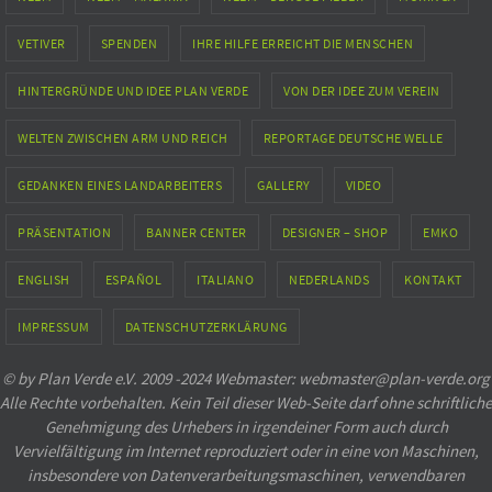
VETIVER
SPENDEN
IHRE HILFE ERREICHT DIE MENSCHEN
HINTERGRÜNDE UND IDEE PLAN VERDE
VON DER IDEE ZUM VEREIN
WELTEN ZWISCHEN ARM UND REICH
REPORTAGE DEUTSCHE WELLE
GEDANKEN EINES LANDARBEITERS
GALLERY
VIDEO
PRÄSENTATION
BANNER CENTER
DESIGNER – SHOP
EMKO
ENGLISH
ESPAÑOL
ITALIANO
NEDERLANDS
KONTAKT
IMPRESSUM
DATENSCHUTZERKLÄRUNG
© by Plan Verde e.V. 2009 -2024 Webmaster: webmaster@plan-verde.org
Alle Rechte vorbehalten. Kein Teil dieser Web-Seite darf ohne schriftliche
Genehmigung des Urhebers in irgendeiner Form auch durch
Vervielfältigung im Internet reproduziert oder in eine von Maschinen,
insbesondere von Datenverarbeitungsmaschinen, verwendbaren