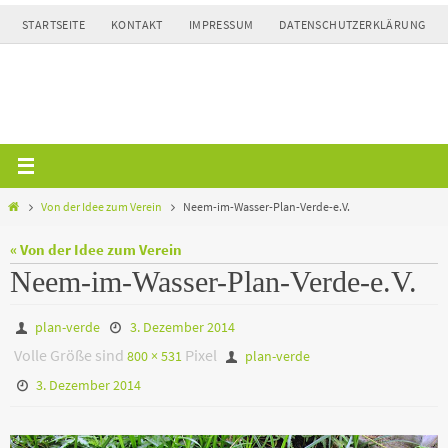
Zum
STARTSEITE
KONTAKT
IMPRESSUM
DATENSCHUTZERKLÄRUNG
Inhalt
springen
Home
Von der Idee zum Verein
Neem-im-Wasser-Plan-Verde-e.V.
« Von der Idee zum Verein
Neem-im-Wasser-Plan-Verde-e.V.
plan-verde
3. Dezember 2014
Volle Größe sind
Pixel
800 × 531
plan-verde
3. Dezember 2014