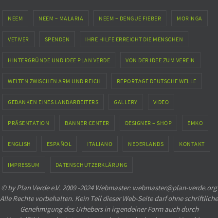
NEEM
NEEM – MALARIA
NEEM – DENGUE FIEBER
MORINGA
VETIVER
SPENDEN
IHRE HILFE ERREICHT DIE MENSCHEN
HINTERGRÜNDE UND IDEE PLAN VERDE
VON DER IDEE ZUM VEREIN
WELTEN ZWISCHEN ARM UND REICH
REPORTAGE DEUTSCHE WELLE
GEDANKEN EINES LANDARBEITERS
GALLERY
VIDEO
PRÄSENTATION
BANNER CENTER
DESIGNER – SHOP
EMKO
ENGLISH
ESPAÑOL
ITALIANO
NEDERLANDS
KONTAKT
IMPRESSUM
DATENSCHUTZERKLÄRUNG
© by Plan Verde e.V. 2009 -2024 Webmaster: webmaster@plan-verde.org
Alle Rechte vorbehalten. Kein Teil dieser Web-Seite darf ohne schriftliche
Genehmigung des Urhebers in irgendeiner Form auch durch