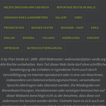
WELTEN ZWISCHEN ARM UND REICH
REPORTAGE DEUTSCHE WELLE
GEDANKEN EINES LANDARBEITERS
GALLERY
VIDEO
PRÄSENTATION
BANNER CENTER
DESIGNER – SHOP
EMKO
ENGLISH
ESPAÑOL
ITALIANO
NEDERLANDS
KONTAKT
IMPRESSUM
DATENSCHUTZERKLÄRUNG
© by Plan Verde e.V. 2009 -2024 Webmaster: webmaster@plan-verde.org
Alle Rechte vorbehalten. Kein Teil dieser Web-Seite darf ohne schriftliche
Genehmigung des Urhebers in irgendeiner Form auch durch
Vervielfältigung im Internet reproduziert oder in eine von Maschinen,
insbesondere von Datenverarbeitungsmaschinen, verwendbaren
Sprache übertragen oder übersetzt werden. Die Wiedergabe von
Warenbezeichnungen, Handelsnamen oder sonstigen Kennzeichen auf
dieser Webseite berechtigt nicht zu der Annahme, dass diese von
Jedermann frei benützt werden dürfen. Vielmehr kann es sich auch um
eingetragene oder sonstige gesetzlich geschützte Kennzeichen handeln,