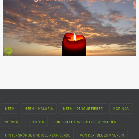
NEEM
NEEM – MALARIA
NEEM – DENGUE FIEBER
MORINGA
VETIVER
SPENDEN
IHRE HILFE ERREICHT DIE MENSCHEN
HINTERGRÜNDE UND IDEE PLAN VERDE
VON DER IDEE ZUM VEREIN