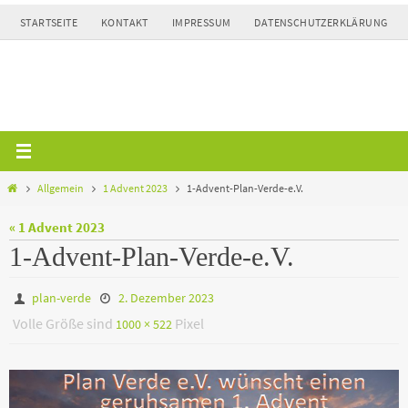
Zum
STARTSEITE
KONTAKT
IMPRESSUM
DATENSCHUTZERKLÄRUNG
Inhalt
springen
Home
Allgemein
1 Advent 2023
1-Advent-Plan-Verde-e.V.
« 1 Advent 2023
1-Advent-Plan-Verde-e.V.
plan-verde
2. Dezember 2023
Volle Größe sind
Pixel
1000 × 522