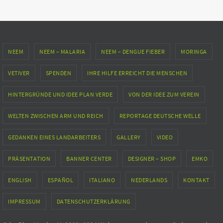
NEEM
NEEM – MALARIA
NEEM – DENGUE FIEBER
MORINGA
VETIVER
SPENDEN
IHRE HILFE ERREICHT DIE MENSCHEN
HINTERGRÜNDE UND IDEE PLAN VERDE
VON DER IDEE ZUM VEREIN
WELTEN ZWISCHEN ARM UND REICH
REPORTAGE DEUTSCHE WELLE
GEDANKEN EINES LANDARBEITERS
GALLERY
VIDEO
PRÄSENTATION
BANNER CENTER
DESIGNER – SHOP
EMKO
ENGLISH
ESPAÑOL
ITALIANO
NEDERLANDS
KONTAKT
IMPRESSUM
DATENSCHUTZERKLÄRUNG