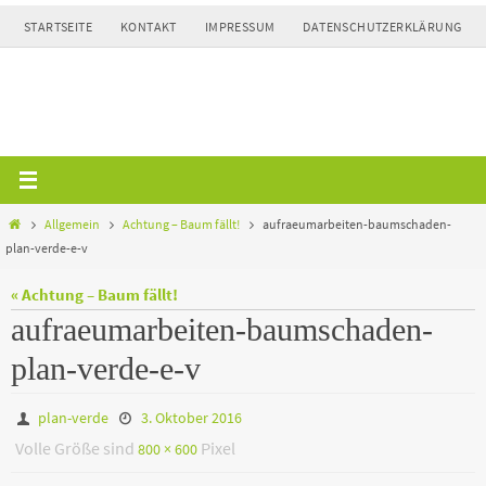
Zum
STARTSEITE
KONTAKT
IMPRESSUM
DATENSCHUTZERKLÄRUNG
Inhalt
springen
Home
Allgemein
Achtung – Baum fällt!
aufraeumarbeiten-baumschaden-
plan-verde-e-v
« Achtung – Baum fällt!
aufraeumarbeiten-baumschaden-
plan-verde-e-v
plan-verde
3. Oktober 2016
Volle Größe sind
Pixel
800 × 600