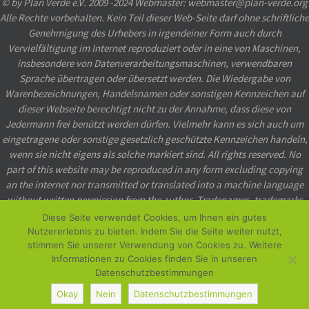
© by Plan Verde e.V. 2009 -2024 Webmaster: webmaster@plan-verde.org
Alle Rechte vorbehalten. Kein Teil dieser Web-Seite darf ohne schriftliche
Genehmigung des Urhebers in irgendeiner Form auch durch
Vervielfältigung im Internet reproduziert oder in eine von Maschinen,
insbesondere von Datenverarbeitungsmaschinen, verwendbaren
Sprache übertragen oder übersetzt werden. Die Wiedergabe von
Warenbezeichnungen, Handelsnamen oder sonstigen Kennzeichen auf
dieser Webseite berechtigt nicht zu der Annahme, dass diese von
Jedermann frei benützt werden dürfen. Vielmehr kann es sich auch um
eingetragene oder sonstige gesetzlich geschützte Kennzeichen handeln,
wenn sie nicht eigens als solche markiert sind. All rights reserved. No
part of this website may be reproduced in any form excluding copying
an the internet nor transmitted or translated into a machine language
without written permission from the author. Tradenames, trademarks
etc. used in this website even when not specially marked as such, may
Diese Seite verwendet Cookies, um Ihnen ein gutes
not be considered unprotected by law.
Nutzererlebnis zu bieten. Indem Sie die Seite weiter nutzt,
stimmen Sie unserer Verwendung von Cookies zu. Weitere
Powered by
Nirvana
&
WordPress.
Informationen zu Cookies finden Sie in unseren
Datenschutzbestimmungen
Okay
Nein
Datenschutzbestimmungen