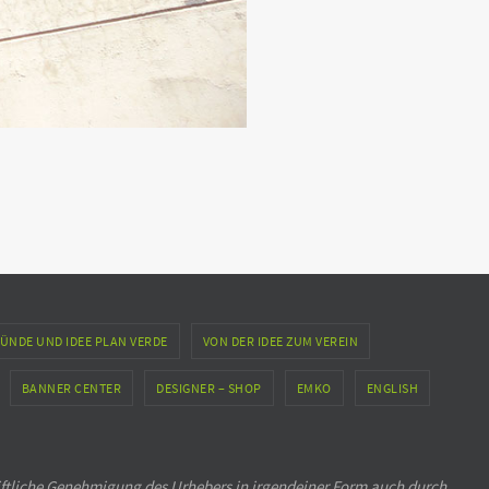
ÜNDE UND IDEE PLAN VERDE
VON DER IDEE ZUM VEREIN
BANNER CENTER
DESIGNER – SHOP
EMKO
ENGLISH
iftliche Genehmigung des Urhebers in irgendeiner Form auch durch