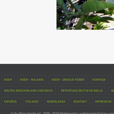
NEEM
NEEM – MALARIA
NEEM – DENGUE FIEBER
MORINGA
WELTEN ZWISCHEN ARM UND REICH
REPORTAGE DEUTSCHE WELLE
G
ESPAÑOL
ITALIANO
NEDERLANDS
KONTAKT
IMPRESSUM
© by Plan Verde e.V. 2009 -2024 Webmaster: webmaster@plan-verde