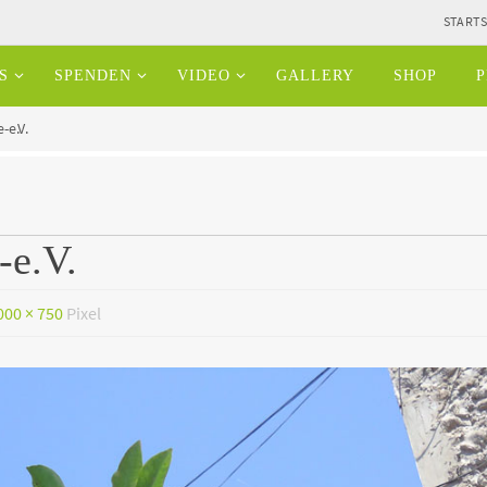
STARTS
S
SPENDEN
VIDEO
GALLERY
SHOP
P
-e.V.
-e.V.
000 × 750
Pixel