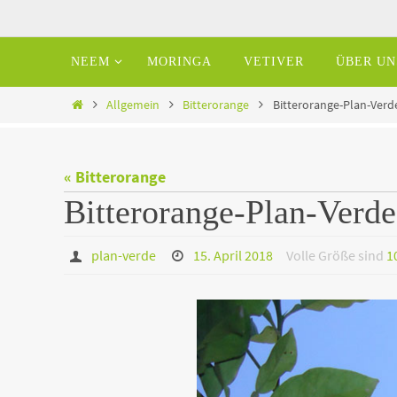
Zum
Inhalt
Zum
NEEM
MORINGA
VETIVER
ÜBER UN
springen
Inhalt
springen
Home
Allgemein
Bitterorange
Bitterorange-Plan-Verde
« Bitterorange
Bitterorange-Plan-Verde
plan-verde
15. April 2018
Volle Größe sind
1