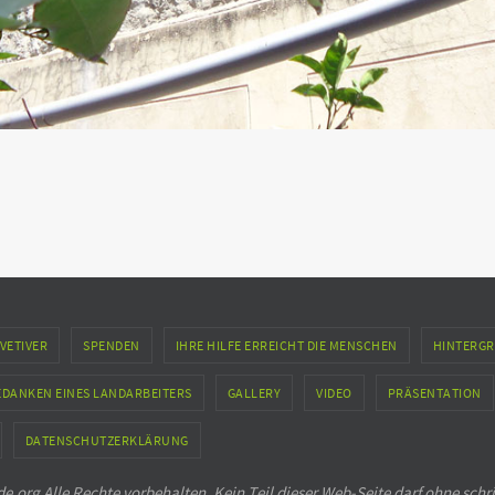
VETIVER
SPENDEN
IHRE HILFE ERREICHT DIE MENSCHEN
HINTERGR
EDANKEN EINES LANDARBEITERS
GALLERY
VIDEO
PRÄSENTATION
DATENSCHUTZERKLÄRUNG
.org Alle Rechte vorbehalten. Kein Teil dieser Web-Seite darf ohne schr