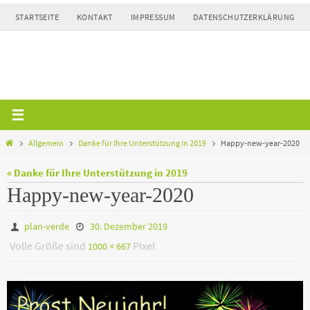
Zum
STARTSEITE
KONTAKT
IMPRESSUM
DATENSCHUTZERKLÄRUNG
Inhalt
springen
Home
Allgemein
Danke für Ihre Unterstützung in 2019
Happy-new-year-2020
« Danke für Ihre Unterstützung in 2019
Happy-new-year-2020
plan-verde
30. Dezember 2019
Volle Größe sind
Pixel
1000 × 667