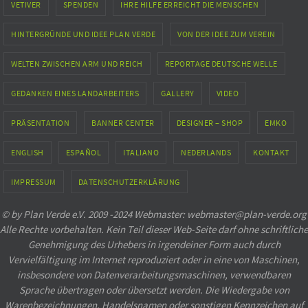
VETIVER
SPENDEN
IHRE HILFE ERREICHT DIE MENSCHEN
HINTERGRÜNDE UND IDEE PLAN VERDE
VON DER IDEE ZUM VEREIN
WELTEN ZWISCHEN ARM UND REICH
REPORTAGE DEUTSCHE WELLE
GEDANKEN EINES LANDARBEITERS
GALLERY
VIDEO
PRÄSENTATION
BANNER CENTER
DESIGNER – SHOP
EMKO
ENGLISH
ESPAÑOL
ITALIANO
NEDERLANDS
KONTAKT
IMPRESSUM
DATENSCHUTZERKLÄRUNG
© by Plan Verde e.V. 2009 -2024 Webmaster: webmaster@plan-verde.org
Alle Rechte vorbehalten. Kein Teil dieser Web-Seite darf ohne schriftliche
Genehmigung des Urhebers in irgendeiner Form auch durch
Vervielfältigung im Internet reproduziert oder in eine von Maschinen,
insbesondere von Datenverarbeitungsmaschinen, verwendbaren
Sprache übertragen oder übersetzt werden. Die Wiedergabe von
Warenbezeichnungen, Handelsnamen oder sonstigen Kennzeichen auf