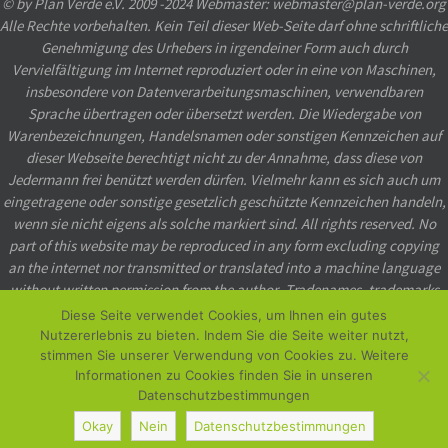
© by Plan Verde e.V. 2009 -2024 Webmaster: webmaster@plan-verde.org
Alle Rechte vorbehalten. Kein Teil dieser Web-Seite darf ohne schriftliche
Genehmigung des Urhebers in irgendeiner Form auch durch
Vervielfältigung im Internet reproduziert oder in eine von Maschinen,
insbesondere von Datenverarbeitungsmaschinen, verwendbaren
Sprache übertragen oder übersetzt werden. Die Wiedergabe von
Warenbezeichnungen, Handelsnamen oder sonstigen Kennzeichen auf
dieser Webseite berechtigt nicht zu der Annahme, dass diese von
Jedermann frei benützt werden dürfen. Vielmehr kann es sich auch um
eingetragene oder sonstige gesetzlich geschützte Kennzeichen handeln,
wenn sie nicht eigens als solche markiert sind. All rights reserved. No
part of this website may be reproduced in any form excluding copying
an the internet nor transmitted or translated into a machine language
without written permission from the author. Tradenames, trademarks
etc. used in this website even when not specially marked as such, may
Diese Seite verwendet Cookies, um Ihnen ein gutes
not be considered unprotected by law.
Nutzererlebnis zu bieten. Indem Sie die Seite weiter nutzt,
stimmen Sie unserer Verwendung von Cookies zu. Weitere
Powered by
Nirvana
&
WordPress.
Informationen zu Cookies finden Sie in unseren
Datenschutzbestimmungen
Okay
Nein
Datenschutzbestimmungen