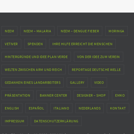
NEEM
NEEM – MALARIA
NEEM – DENGUE FIEBER
MORINGA
VETIVER
SPENDEN
IHRE HILFE ERREICHT DIE MENSCHEN
HINTERGRÜNDE UND IDEE PLAN VERDE
VON DER IDEE ZUM VEREIN
WELTEN ZWISCHEN ARM UND REICH
REPORTAGE DEUTSCHE WELLE
GEDANKEN EINES LANDARBEITERS
GALLERY
VIDEO
PRÄSENTATION
BANNER CENTER
DESIGNER – SHOP
EMKO
ENGLISH
ESPAÑOL
ITALIANO
NEDERLANDS
KONTAKT
IMPRESSUM
DATENSCHUTZERKLÄRUNG