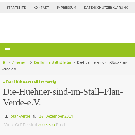
Zum
STARTSEITE
KONTAKT
IMPRESSUM
DATENSCHUTZERKLÄRUNG
Inhalt
springen
Home
Allgemein
Der Hühnerstall ist fertig
Die-Huehner-sind-im-Stall–Plan-
Verde-e.V.
« Der Hühnerstall ist fertig
Die-Huehner-sind-im-Stall–Plan-
Verde-e.V.
plan-verde
18. Dezember 2014
Volle Größe sind
Pixel
800 × 600