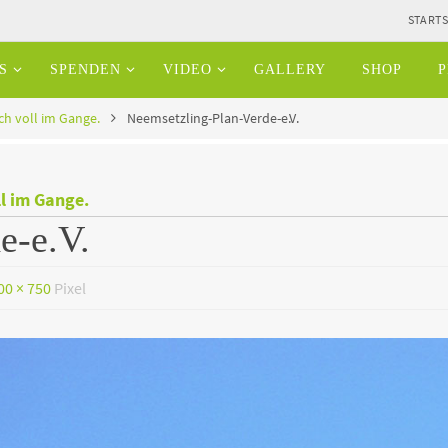
STARTS
S
SPENDEN
VIDEO
GALLERY
SHOP
P
ch voll im Gange.
Neemsetzling-Plan-Verde-e.V.
ll im Gange.
e-e.V.
00 × 750
Pixel