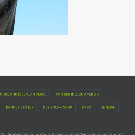
ÜNDE UND IDEE PLAN VERDE
VON DER IDEE ZUM VEREIN
BANNER CENTER
DESIGNER – SHOP
EMKO
ENGLISH
iftliche Genehmigung des Urhebers in irgendeiner Form auch durch