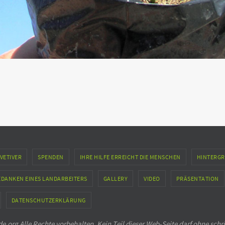
VETIVER
SPENDEN
IHRE HILFE ERREICHT DIE MENSCHEN
HINTERGR
EDANKEN EINES LANDARBEITERS
GALLERY
VIDEO
PRÄSENTATION
DATENSCHUTZERKLÄRUNG
.org Alle Rechte vorbehalten. Kein Teil dieser Web-Seite darf ohne schr