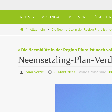
Zum
Inhalt
Zum
NEEM
MORINGA
VETIVER
ÜBER UN
springen
Inhalt
springen
Home
Allgemein
Die Neemblüte in der Region Piura ist no
« Die Neemblüte in der Region Piura ist noch vo
Neemsetzling-Plan-Verd
plan-verde
6. März 2023
Volle Größe sind
10