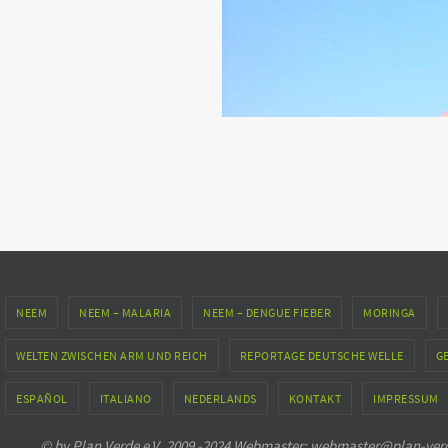
NEEM
NEEM – MALARIA
NEEM – DENGUE FIEBER
MORINGA
WELTEN ZWISCHEN ARM UND REICH
REPORTAGE DEUTSCHE WELLE
G
ESPAÑOL
ITALIANO
NEDERLANDS
KONTAKT
IMPRESSUM
© by Plan Verde e.V. 2009 -2024 Webmaster: webmaster@plan-verde