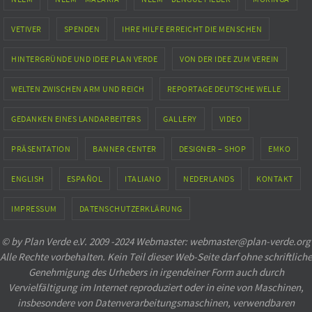
VETIVER
SPENDEN
IHRE HILFE ERREICHT DIE MENSCHEN
HINTERGRÜNDE UND IDEE PLAN VERDE
VON DER IDEE ZUM VEREIN
WELTEN ZWISCHEN ARM UND REICH
REPORTAGE DEUTSCHE WELLE
GEDANKEN EINES LANDARBEITERS
GALLERY
VIDEO
PRÄSENTATION
BANNER CENTER
DESIGNER – SHOP
EMKO
ENGLISH
ESPAÑOL
ITALIANO
NEDERLANDS
KONTAKT
IMPRESSUM
DATENSCHUTZERKLÄRUNG
© by Plan Verde e.V. 2009 -2024 Webmaster: webmaster@plan-verde.org
Alle Rechte vorbehalten. Kein Teil dieser Web-Seite darf ohne schriftliche
Genehmigung des Urhebers in irgendeiner Form auch durch
Vervielfältigung im Internet reproduziert oder in eine von Maschinen,
insbesondere von Datenverarbeitungsmaschinen, verwendbaren