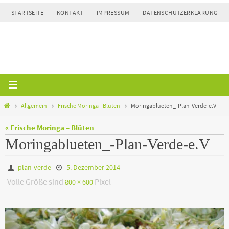
Zum
STARTSEITE
KONTAKT
IMPRESSUM
DATENSCHUTZERKLÄRUNG
Inhalt
springen
Home
Allgemein
Frische Moringa - Blüten
Moringablueten_-Plan-Verde-e.V
« Frische Moringa – Blüten
Moringablueten_-Plan-Verde-e.V
plan-verde
5. Dezember 2014
Volle Größe sind
Pixel
800 × 600