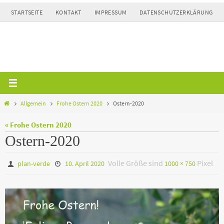
Zum
STARTSEITE
KONTAKT
IMPRESSUM
DATENSCHUTZERKLÄRUNG
Inhalt
springen
Home
Allgemein
Frohe Ostern 2020
Ostern-2020
« Frohe Ostern 2020
Ostern-2020
Volle Größe sind
Pixel
plan-verde
10. April 2020
1000 × 750