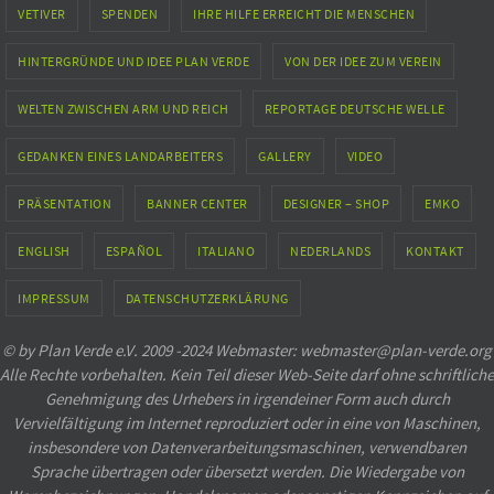
VETIVER
SPENDEN
IHRE HILFE ERREICHT DIE MENSCHEN
HINTERGRÜNDE UND IDEE PLAN VERDE
VON DER IDEE ZUM VEREIN
WELTEN ZWISCHEN ARM UND REICH
REPORTAGE DEUTSCHE WELLE
GEDANKEN EINES LANDARBEITERS
GALLERY
VIDEO
PRÄSENTATION
BANNER CENTER
DESIGNER – SHOP
EMKO
ENGLISH
ESPAÑOL
ITALIANO
NEDERLANDS
KONTAKT
IMPRESSUM
DATENSCHUTZERKLÄRUNG
© by Plan Verde e.V. 2009 -2024 Webmaster: webmaster@plan-verde.org
Alle Rechte vorbehalten. Kein Teil dieser Web-Seite darf ohne schriftliche
Genehmigung des Urhebers in irgendeiner Form auch durch
Vervielfältigung im Internet reproduziert oder in eine von Maschinen,
insbesondere von Datenverarbeitungsmaschinen, verwendbaren
Sprache übertragen oder übersetzt werden. Die Wiedergabe von