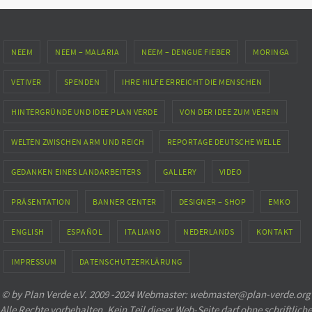
NEEM
NEEM – MALARIA
NEEM – DENGUE FIEBER
MORINGA
VETIVER
SPENDEN
IHRE HILFE ERREICHT DIE MENSCHEN
HINTERGRÜNDE UND IDEE PLAN VERDE
VON DER IDEE ZUM VEREIN
WELTEN ZWISCHEN ARM UND REICH
REPORTAGE DEUTSCHE WELLE
GEDANKEN EINES LANDARBEITERS
GALLERY
VIDEO
PRÄSENTATION
BANNER CENTER
DESIGNER – SHOP
EMKO
ENGLISH
ESPAÑOL
ITALIANO
NEDERLANDS
KONTAKT
IMPRESSUM
DATENSCHUTZERKLÄRUNG
© by Plan Verde e.V. 2009 -2024 Webmaster: webmaster@plan-verde.org
Alle Rechte vorbehalten. Kein Teil dieser Web-Seite darf ohne schriftliche