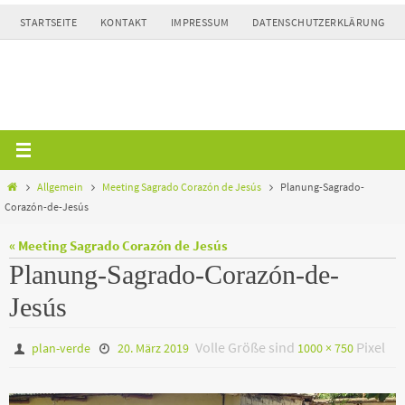
Zum
STARTSEITE
KONTAKT
IMPRESSUM
DATENSCHUTZERKLÄRUNG
Inhalt
springen
Home
Allgemein
Meeting Sagrado Corazón de Jesús
Planung-Sagrado-
Corazón-de-Jesús
« Meeting Sagrado Corazón de Jesús
Planung-Sagrado-Corazón-de-
Jesús
Volle Größe sind
Pixel
plan-verde
20. März 2019
1000 × 750