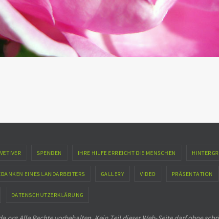
VETIVER
SPENDEN
IHRE HILFE ERREICHT DIE MENSCHEN
HINTERGR
EDANKEN EINES LANDARBEITERS
GALLERY
VIDEO
PRÄSENTATION
DATENSCHUTZERKLÄRUNG
.org Alle Rechte vorbehalten. Kein Teil dieser Web-Seite darf ohne schr