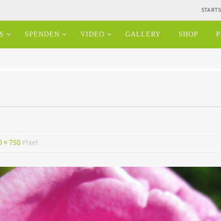
STARTS
S
SPENDEN
VIDEO
GALLERY
SHOP
P
0 × 750
Pixel