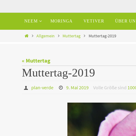
Zum
Inhalt
Zum
NEEM
MORINGA
VETIVER
ÜBER UN
springen
Inhalt
springen
Home
Allgemein
Muttertag
Muttertag-2019
« Muttertag
Muttertag-2019
plan-verde
9. Mai 2019
Volle Größe sind
100