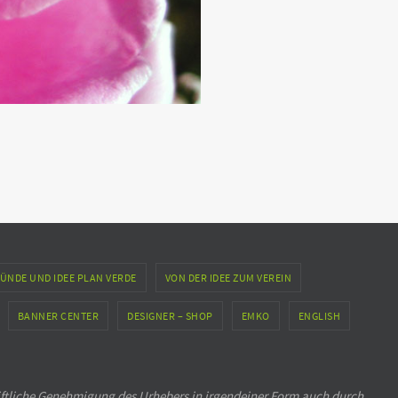
ÜNDE UND IDEE PLAN VERDE
VON DER IDEE ZUM VEREIN
BANNER CENTER
DESIGNER – SHOP
EMKO
ENGLISH
iftliche Genehmigung des Urhebers in irgendeiner Form auch durch