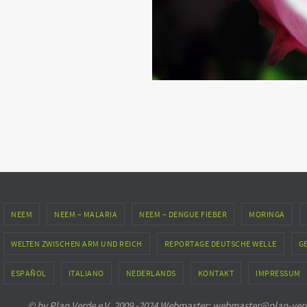
NEEM
NEEM – MALARIA
NEEM – DENGUE FIEBER
MORINGA
WELTEN ZWISCHEN ARM UND REICH
REPORTAGE DEUTSCHE WELLE
G
ESPAÑOL
ITALIANO
NEDERLANDS
KONTAKT
IMPRESSUM
© by Plan Verde e.V. 2009 -2024 Webmaster: webmaster@plan-verde