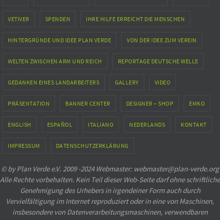
VETIVER
SPENDEN
IHRE HILFE ERREICHT DIE MENSCHEN
HINTERGRÜNDE UND IDEE PLAN VERDE
VON DER IDEE ZUM VEREIN
WELTEN ZWISCHEN ARM UND REICH
REPORTAGE DEUTSCHE WELLE
GEDANKEN EINES LANDARBEITERS
GALLERY
VIDEO
PRÄSENTATION
BANNER CENTER
DESIGNER – SHOP
EMKO
ENGLISH
ESPAÑOL
ITALIANO
NEDERLANDS
KONTAKT
IMPRESSUM
DATENSCHUTZERKLÄRUNG
© by Plan Verde e.V. 2009 -2024 Webmaster: webmaster@plan-verde.org
Alle Rechte vorbehalten. Kein Teil dieser Web-Seite darf ohne schriftliche
Genehmigung des Urhebers in irgendeiner Form auch durch
Vervielfältigung im Internet reproduziert oder in eine von Maschinen,
insbesondere von Datenverarbeitungsmaschinen, verwendbaren