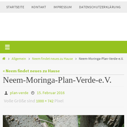
Zum
STARTSEITE
KONTAKT
IMPRESSUM
DATENSCHUTZERKLÄRUNG
Inhalt
springen
Home
Allgemein
Neem findet neues zu Hause
Neem-Moringa-Plan-Verde-e.V.
« Neem findet neues zu Hause
Neem-Moringa-Plan-Verde-e.V.
plan-verde
15. Februar 2016
Volle Größe sind
Pixel
1000 × 742