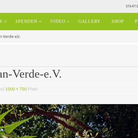
STARTS
S
SPENDEN
VIDEO
GALLERY
SHOP
P
-Verde-e.V.
n-Verde-e.V.
ind
1000 × 750
Pixel