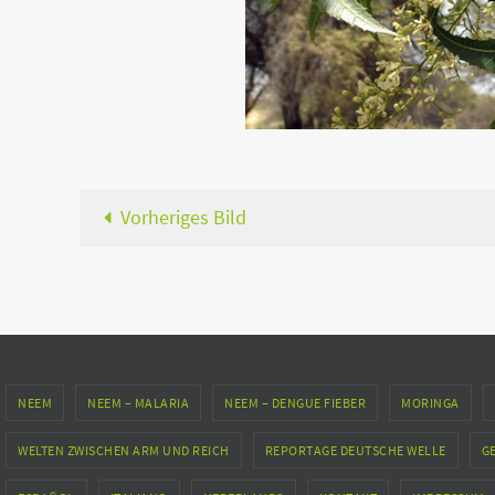
Vorheriges Bild
NEEM
NEEM – MALARIA
NEEM – DENGUE FIEBER
MORINGA
WELTEN ZWISCHEN ARM UND REICH
REPORTAGE DEUTSCHE WELLE
G