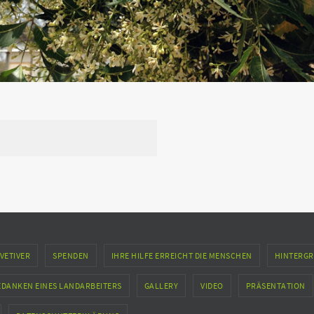
VETIVER
SPENDEN
IHRE HILFE ERREICHT DIE MENSCHEN
HINTERGR
EDANKEN EINES LANDARBEITERS
GALLERY
VIDEO
PRÄSENTATION