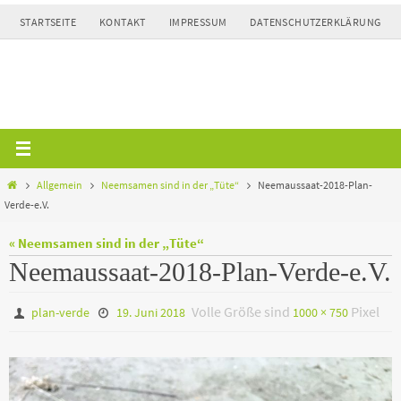
Zum
STARTSEITE
KONTAKT
IMPRESSUM
DATENSCHUTZERKLÄRUNG
Inhalt
springen
Home
Allgemein
Neemsamen sind in der „Tüte“
Neemaussaat-2018-Plan-
Verde-e.V.
« Neemsamen sind in der „Tüte“
Neemaussaat-2018-Plan-Verde-e.V.
Volle Größe sind
Pixel
plan-verde
19. Juni 2018
1000 × 750