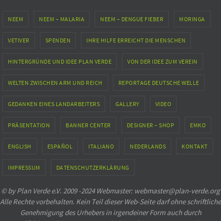
NEEM
NEEM – MALARIA
NEEM – DENGUE FIEBER
MORINGA
VETIVER
SPENDEN
IHRE HILFE ERREICHT DIE MENSCHEN
HINTERGRÜNDE UND IDEE PLAN VERDE
VON DER IDEE ZUM VEREIN
WELTEN ZWISCHEN ARM UND REICH
REPORTAGE DEUTSCHE WELLE
GEDANKEN EINES LANDARBEITERS
GALLERY
VIDEO
PRÄSENTATION
BANNER CENTER
DESIGNER – SHOP
EMKO
ENGLISH
ESPAÑOL
ITALIANO
NEDERLANDS
KONTAKT
IMPRESSUM
DATENSCHUTZERKLÄRUNG
© by Plan Verde e.V. 2009 -2024 Webmaster: webmaster@plan-verde.org
Alle Rechte vorbehalten. Kein Teil dieser Web-Seite darf ohne schriftliche
Genehmigung des Urhebers in irgendeiner Form auch durch