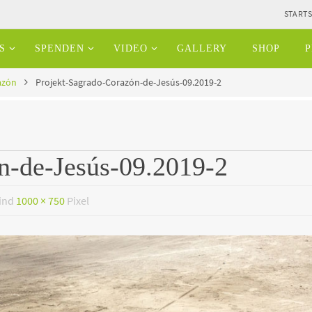
STARTS
S
SPENDEN
VIDEO
GALLERY
SHOP
P
azón
Projekt-Sagrado-Corazón-de-Jesús-09.2019-2
n-de-Jesús-09.2019-2
sind
1000 × 750
Pixel