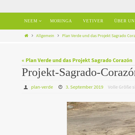
Zum
Inhalt
Zum
NEEM
MORINGA
VETIVER
ÜBER UN
springen
Inhalt
springen
Home
Allgemein
Plan Verde und das Projekt Sagrado Cor
« Plan Verde und das Projekt Sagrado Corazón
Projekt-Sagrado-Corazó
plan-verde
3. September 2019
Volle Größe 