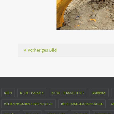
Vorheriges Bild
NEEM
NEEM – MALARIA
NEEM – DENGUE FIEBER
MORINGA
WELTEN ZWISCHEN ARM UND REICH
REPORTAGE DEUTSCHE WELLE
G