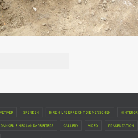
VETIVER
SPENDEN
IHRE HILFE ERREICHT DIE MENSCHEN
HINTERGR
EDANKEN EINES LANDARBEITERS
GALLERY
VIDEO
PRÄSENTATION