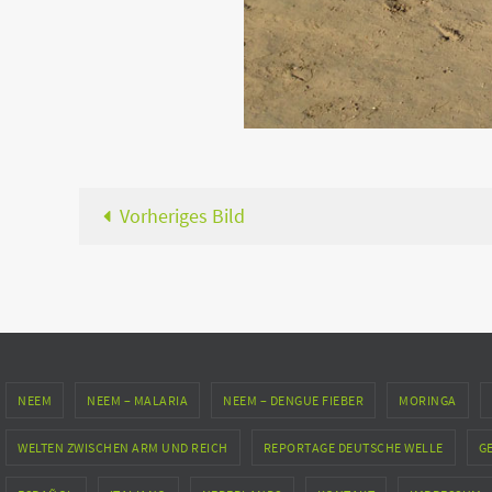
Vorheriges Bild
NEEM
NEEM – MALARIA
NEEM – DENGUE FIEBER
MORINGA
WELTEN ZWISCHEN ARM UND REICH
REPORTAGE DEUTSCHE WELLE
G