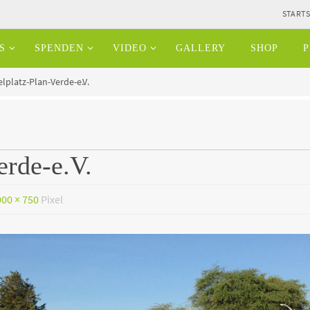
STARTS
S
SPENDEN
VIDEO
GALLERY
SHOP
P
lplatz-Plan-Verde-e.V.
erde-e.V.
000 × 750
Pixel