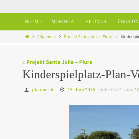
Zum
Inhalt
Zum
NEEM
MORINGA
VETIVER
ÜBER UN
springen
Inhalt
springen
Home
Allgemein
Projekt Santa Julia – Piura
Kinderspie
« Projekt Santa Julia – Piura
Kinderspielplatz-Plan-V
plan-verde
15. Juni 2018
Volle Größe sind
1