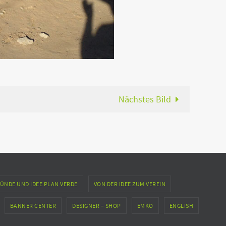
Nächstes Bild
ÜNDE UND IDEE PLAN VERDE
VON DER IDEE ZUM VEREIN
BANNER CENTER
DESIGNER – SHOP
EMKO
ENGLISH