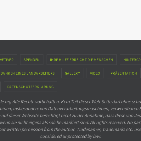
VETIVER
SPENDEN
IHRE HILFE ERREICHT DIE MENSCHEN
HINTERGR
EDANKEN EINES LANDARBEITERS
GALLERY
VIDEO
PRÄSENTATION
DATENSCHUTZERKLÄRUNG
.org Alle Rechte vorbehalten. Kein Teil dieser Web-Seite darf ohne schr
Maschinen, insbesondere von Datenverarbeitungsmaschinen, verwendbaren 
 dieser Webseite berechtigt nicht zu der Annahme, dass diese von Jed
nn sie nicht eigens als solche markiert sind. All rights reserved. No pa
out written permission from the author. Tradenames, trademarks etc. use
considered unprotected by law.