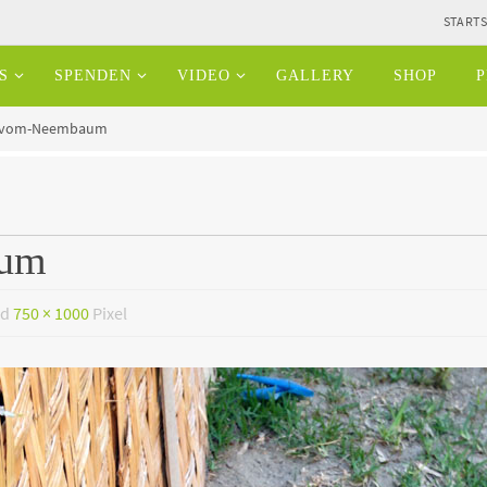
STARTS
S
SPENDEN
VIDEO
GALLERY
SHOP
P
t-vom-Neembaum
aum
nd
750 × 1000
Pixel