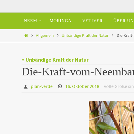
Zum
Inhalt
Zum
NEEM
MORINGA
VETIVER
ÜBER UN
springen
Inhalt
springen
Home
Allgemein
Unbändige Kraft der Natur
Die-Kraf
« Unbändige Kraft der Natur
Die-Kraft-vom-Neemb
plan-verde
16. Oktober 2018
Volle Größe si