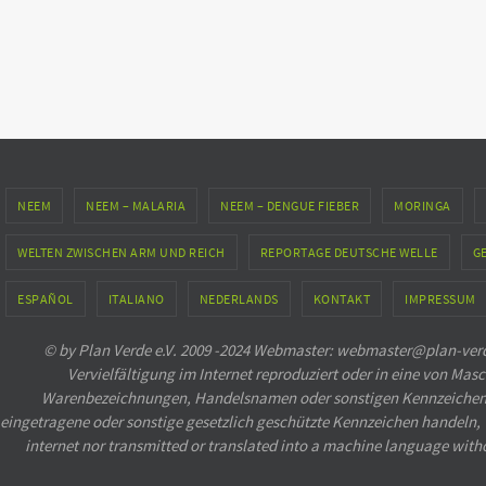
NEEM
NEEM – MALARIA
NEEM – DENGUE FIEBER
MORINGA
WELTEN ZWISCHEN ARM UND REICH
REPORTAGE DEUTSCHE WELLE
G
ESPAÑOL
ITALIANO
NEDERLANDS
KONTAKT
IMPRESSUM
© by Plan Verde e.V. 2009 -2024 Webmaster: webmaster@plan-verde
Vervielfältigung im Internet reproduziert oder in eine von 
Warenbezeichnungen, Handelsnamen oder sonstigen Kennzeichen auf
eingetragene oder sonstige gesetzlich geschützte Kennzeichen handeln, we
internet nor transmitted or translated into a machine language with