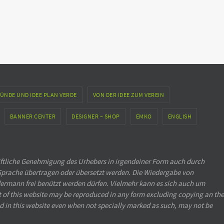
ÜNDE UND IDEE PLAN VERDE
VON DER IDEE ZUM VEREIN
BANNER CENTER
DESIGNER – SHOP
EMKO
ENGLISH
iftliche Genehmigung des Urhebers in irgendeiner Form auch durch
Sprache übertragen oder übersetzt werden. Die Wiedergabe von
ermann frei benützt werden dürfen. Vielmehr kann es sich auch um
rt of this website may be reproduced in any form excluding copying an the
d in this website even when not specially marked as such, may not be