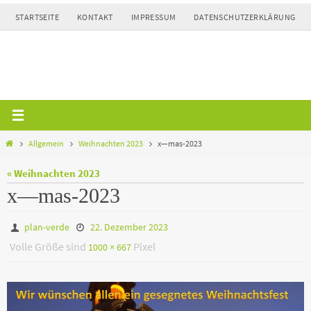
Zum
STARTSEITE
KONTAKT
IMPRESSUM
DATENSCHUTZERKLÄRUNG
Inhalt
springen
Home
Allgemein
Weihnachten 2023
x—mas-2023
« Weihnachten 2023
x—mas-2023
plan-verde
22. Dezember 2023
Volle Größe sind
Pixel
1000 × 667