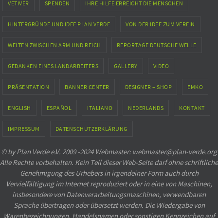
VETIVER
SPENDEN
IHRE HILFE ERREICHT DIE MENSCHEN
HINTERGRÜNDE UND IDEE PLAN VERDE
VON DER IDEE ZUM VEREIN
WELTEN ZWISCHEN ARM UND REICH
REPORTAGE DEUTSCHE WELLE
GEDANKEN EINES LANDARBEITERS
GALLERY
VIDEO
PRÄSENTATION
BANNER CENTER
DESIGNER – SHOP
EMKO
ENGLISH
ESPAÑOL
ITALIANO
NEDERLANDS
KONTAKT
IMPRESSUM
DATENSCHUTZERKLÄRUNG
© by Plan Verde e.V. 2009 -2024 Webmaster: webmaster@plan-verde.org
Alle Rechte vorbehalten. Kein Teil dieser Web-Seite darf ohne schriftliche
Genehmigung des Urhebers in irgendeiner Form auch durch
Vervielfältigung im Internet reproduziert oder in eine von Maschinen,
insbesondere von Datenverarbeitungsmaschinen, verwendbaren
Sprache übertragen oder übersetzt werden. Die Wiedergabe von
Warenbezeichnungen, Handelsnamen oder sonstigen Kennzeichen auf