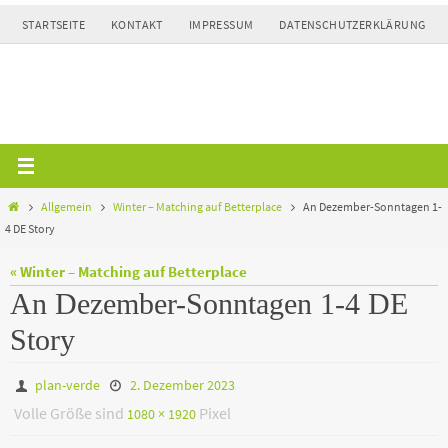
Zum
STARTSEITE
KONTAKT
IMPRESSUM
DATENSCHUTZERKLÄRUNG
Inhalt
springen
Home
Allgemein
Winter – Matching auf Betterplace
An Dezember-Sonntagen 1-
4 DE Story
« Winter – Matching auf Betterplace
An Dezember-Sonntagen 1-4 DE
Story
plan-verde
2. Dezember 2023
Volle Größe sind
Pixel
1080 × 1920