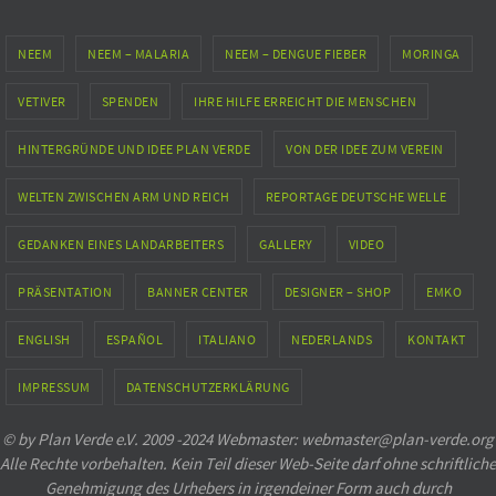
NEEM
NEEM – MALARIA
NEEM – DENGUE FIEBER
MORINGA
VETIVER
SPENDEN
IHRE HILFE ERREICHT DIE MENSCHEN
HINTERGRÜNDE UND IDEE PLAN VERDE
VON DER IDEE ZUM VEREIN
WELTEN ZWISCHEN ARM UND REICH
REPORTAGE DEUTSCHE WELLE
GEDANKEN EINES LANDARBEITERS
GALLERY
VIDEO
PRÄSENTATION
BANNER CENTER
DESIGNER – SHOP
EMKO
ENGLISH
ESPAÑOL
ITALIANO
NEDERLANDS
KONTAKT
IMPRESSUM
DATENSCHUTZERKLÄRUNG
© by Plan Verde e.V. 2009 -2024 Webmaster: webmaster@plan-verde.org
Alle Rechte vorbehalten. Kein Teil dieser Web-Seite darf ohne schriftliche
Genehmigung des Urhebers in irgendeiner Form auch durch