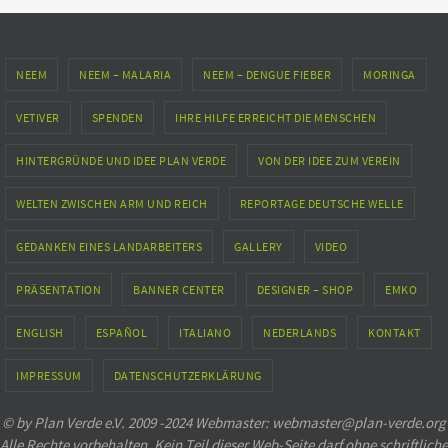
NEEM
NEEM – MALARIA
NEEM – DENGUE FIEBER
MORINGA
VETIVER
SPENDEN
IHRE HILFE ERREICHT DIE MENSCHEN
HINTERGRÜNDE UND IDEE PLAN VERDE
VON DER IDEE ZUM VEREIN
WELTEN ZWISCHEN ARM UND REICH
REPORTAGE DEUTSCHE WELLE
GEDANKEN EINES LANDARBEITERS
GALLERY
VIDEO
PRÄSENTATION
BANNER CENTER
DESIGNER – SHOP
EMKO
ENGLISH
ESPAÑOL
ITALIANO
NEDERLANDS
KONTAKT
IMPRESSUM
DATENSCHUTZERKLÄRUNG
© by Plan Verde e.V. 2009 -2024 Webmaster: webmaster@plan-verde.org
Alle Rechte vorbehalten. Kein Teil dieser Web-Seite darf ohne schriftliche