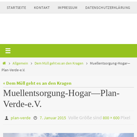
Zum
STARTSEITE
KONTAKT
IMPRESSUM
DATENSCHUTZERKLÄRUNG
Inhalt
springen
Home
Allgemein
Dem Müll geht es an den Kragen
Muellentsorgung-Hogar—
Plan-Verde-e.V.
« Dem Müll geht es an den Kragen
Muellentsorgung-Hogar—Plan-
Verde-e.V.
Volle Größe sind
Pixel
plan-verde
7. Januar 2015
800 × 600