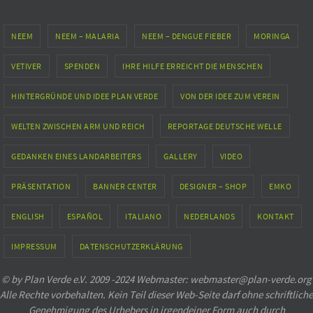
NEEM
NEEM – MALARIA
NEEM – DENGUE FIEBER
MORINGA
VETIVER
SPENDEN
IHRE HILFE ERREICHT DIE MENSCHEN
HINTERGRÜNDE UND IDEE PLAN VERDE
VON DER IDEE ZUM VEREIN
WELTEN ZWISCHEN ARM UND REICH
REPORTAGE DEUTSCHE WELLE
GEDANKEN EINES LANDARBEITERS
GALLERY
VIDEO
PRÄSENTATION
BANNER CENTER
DESIGNER – SHOP
EMKO
ENGLISH
ESPAÑOL
ITALIANO
NEDERLANDS
KONTAKT
IMPRESSUM
DATENSCHUTZERKLÄRUNG
© by Plan Verde e.V. 2009 -2024 Webmaster: webmaster@plan-verde.org
Alle Rechte vorbehalten. Kein Teil dieser Web-Seite darf ohne schriftliche
Genehmigung des Urhebers in irgendeiner Form auch durch