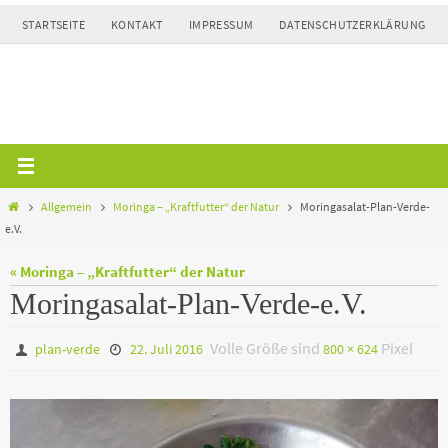
Zum
STARTSEITE
KONTAKT
IMPRESSUM
DATENSCHUTZERKLÄRUNG
Inhalt
springen
Home
Allgemein
Moringa – „Kraftfutter“ der Natur
Moringasalat-Plan-Verde-
e.V.
« Moringa – „Kraftfutter“ der Natur
Moringasalat-Plan-Verde-e.V.
Volle Größe sind
Pixel
plan-verde
22. Juli 2016
800 × 624