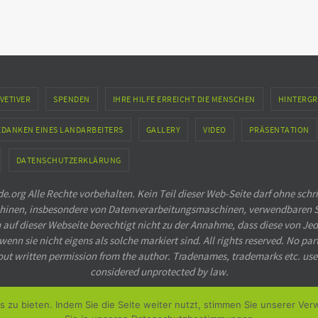
VETIVER
SPENDEN
IHRE HILFE ERREICHT DIE MENSCHEN
HINTERGR
EDANKEN EINES LANDARBEITERS
GALLERY
VIDEO
PRÄSENTATION
DATENSCHUTZERKLÄRUNG
.org Alle Rechte vorbehalten. Kein Teil dieser Web-Seite darf ohne schr
Maschinen, insbesondere von Datenverarbeitungsmaschinen, verwendbaren 
 dieser Webseite berechtigt nicht zu der Annahme, dass diese von Jed
nn sie nicht eigens als solche markiert sind. All rights reserved. No pa
out written permission from the author. Tradenames, trademarks etc. use
considered unprotected by law.
Powered by
Nirvana
&
WordPress.
s zu bieten. Indem Sie die Seite weiter nutzt, stimmen Sie unserer Ve