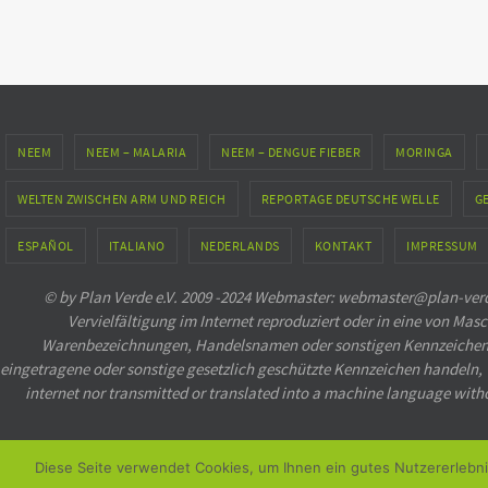
NEEM
NEEM – MALARIA
NEEM – DENGUE FIEBER
MORINGA
WELTEN ZWISCHEN ARM UND REICH
REPORTAGE DEUTSCHE WELLE
G
ESPAÑOL
ITALIANO
NEDERLANDS
KONTAKT
IMPRESSUM
© by Plan Verde e.V. 2009 -2024 Webmaster: webmaster@plan-verde
Vervielfältigung im Internet reproduziert oder in eine von 
Warenbezeichnungen, Handelsnamen oder sonstigen Kennzeichen auf
eingetragene oder sonstige gesetzlich geschützte Kennzeichen handeln, we
internet nor transmitted or translated into a machine language with
Diese Seite verwendet Cookies, um Ihnen ein gutes Nutzererlebni