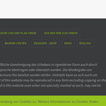
ÜNDE UND IDEE PLAN VERDE
VON DER IDEE ZUM VEREIN
BANNER CENTER
DESIGNER – SHOP
EMKO
ENGLISH
iftliche Genehmigung des Urhebers in irgendeiner Form auch durch
Sprache übertragen oder übersetzt werden. Die Wiedergabe von
ermann frei benützt werden dürfen. Vielmehr kann es sich auch um
rt of this website may be reproduced in any form excluding copying an the
d in this website even when not specially marked as such, may not be
rwendung von Cookies zu. Weitere Informationen zu Cookies finden