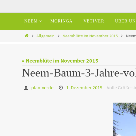
Zum
Inhalt
Zum
NEEM
MORINGA
VETIVER
ÜBER UN
springen
Inhalt
springen
Home
Allgemein
Neemblüte im November 2015
Neem-
« Neemblüte im November 2015
Neem-Baum-3-Jahre-voll
plan-verde
1. Dezember 2015
Volle Größe s