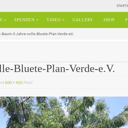
STARTS
S
SPENDEN
VIDEO
GALLERY
SHOP
P
Baum-3-Jahre-volle-Bluete-Plan-Verde-e.V.
e-Bluete-Plan-Verde-e.V.
ind
600 × 450
Pixel