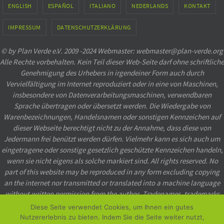
ENGLISH
ESPAÑOL
ITALIANO
NEDERLANDS
KONTAKT
IMPRESSUM
DATENSCHUTZERKLÄRUNG
© by Plan Verde e.V. 2009 -2024 Webmaster: webmaster@plan-verde.org
Alle Rechte vorbehalten. Kein Teil dieser Web-Seite darf ohne schriftliche
Genehmigung des Urhebers in irgendeiner Form auch durch
Vervielfältigung im Internet reproduziert oder in eine von Maschinen,
insbesondere von Datenverarbeitungsmaschinen, verwendbaren
Sprache übertragen oder übersetzt werden. Die Wiedergabe von
Warenbezeichnungen, Handelsnamen oder sonstigen Kennzeichen auf
dieser Webseite berechtigt nicht zu der Annahme, dass diese von
Jedermann frei benützt werden dürfen. Vielmehr kann es sich auch um
eingetragene oder sonstige gesetzlich geschützte Kennzeichen handeln,
wenn sie nicht eigens als solche markiert sind. All rights reserved. No
part of this website may be reproduced in any form excluding copying
an the internet nor transmitted or translated into a machine language
without written permission from the author. Tradenames, trademarks
etc. used in this website even when not specially marked as such, may
Diese Seite verwendet Cookies, um Ihnen ein gutes
not be considered unprotected by law.
Nutzererlebnis zu bieten. Indem Sie die Seite weiter nutzt,