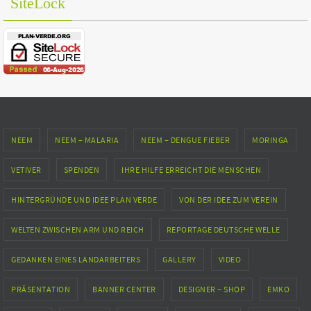
SiteLock
NEEM
NEEM – MALARIA
NEEM – DENGUE FIEBER
MORINGA
VETIVER
SPENDEN
IHRE HILFE ERREICHT DIE MENSCHEN
HINTERGRÜNDE UND IDEE PLAN VERDE
VON DER IDEE ZUM VEREIN
WELTEN ZWISCHEN ARM UND REICH
REPORTAGE DEUTSCHE WELLE
GEDANKEN EINES LANDARBEITERS
GALLERY
VIDEO
PRÄSENTATION
BANNER CENTER
DESIGNER – SHOP
EMKO