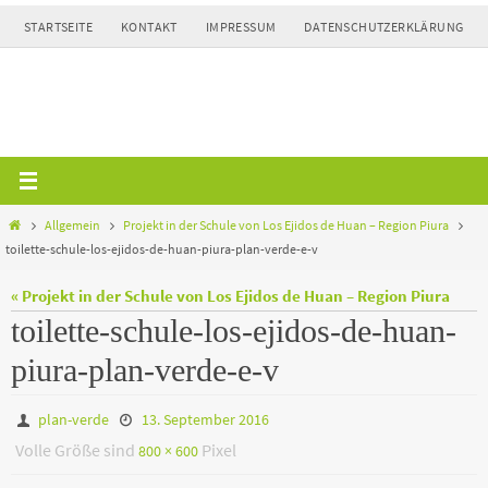
Zum
STARTSEITE
KONTAKT
IMPRESSUM
DATENSCHUTZERKLÄRUNG
Inhalt
springen
Home
Allgemein
Projekt in der Schule von Los Ejidos de Huan – Region Piura
toilette-schule-los-ejidos-de-huan-piura-plan-verde-e-v
« Projekt in der Schule von Los Ejidos de Huan – Region Piura
toilette-schule-los-ejidos-de-huan-
piura-plan-verde-e-v
plan-verde
13. September 2016
Volle Größe sind
Pixel
800 × 600