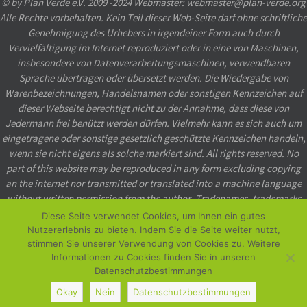
© by Plan Verde e.V. 2009 -2024 Webmaster: webmaster@plan-verde.org
Alle Rechte vorbehalten. Kein Teil dieser Web-Seite darf ohne schriftliche
Genehmigung des Urhebers in irgendeiner Form auch durch
Vervielfältigung im Internet reproduziert oder in eine von Maschinen,
insbesondere von Datenverarbeitungsmaschinen, verwendbaren
Sprache übertragen oder übersetzt werden. Die Wiedergabe von
Warenbezeichnungen, Handelsnamen oder sonstigen Kennzeichen auf
dieser Webseite berechtigt nicht zu der Annahme, dass diese von
Jedermann frei benützt werden dürfen. Vielmehr kann es sich auch um
eingetragene oder sonstige gesetzlich geschützte Kennzeichen handeln,
wenn sie nicht eigens als solche markiert sind. All rights reserved. No
part of this website may be reproduced in any form excluding copying
an the internet nor transmitted or translated into a machine language
without written permission from the author. Tradenames, trademarks
etc. used in this website even when not specially marked as such, may
Diese Seite verwendet Cookies, um Ihnen ein gutes
not be considered unprotected by law.
Nutzererlebnis zu bieten. Indem Sie die Seite weiter nutzt,
stimmen Sie unserer Verwendung von Cookies zu. Weitere
Powered by
Nirvana
&
WordPress.
Informationen zu Cookies finden Sie in unseren
Datenschutzbestimmungen
Okay
Nein
Datenschutzbestimmungen