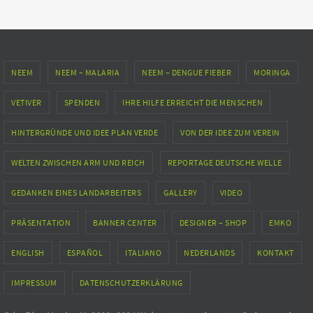
NEEM
NEEM – MALARIA
NEEM – DENGUE FIEBER
MORINGA
VETIVER
SPENDEN
IHRE HILFE ERREICHT DIE MENSCHEN
HINTERGRÜNDE UND IDEE PLAN VERDE
VON DER IDEE ZUM VEREIN
WELTEN ZWISCHEN ARM UND REICH
REPORTAGE DEUTSCHE WELLE
GEDANKEN EINES LANDARBEITERS
GALLERY
VIDEO
PRÄSENTATION
BANNER CENTER
DESIGNER – SHOP
EMKO
ENGLISH
ESPAÑOL
ITALIANO
NEDERLANDS
KONTAKT
IMPRESSUM
DATENSCHUTZERKLÄRUNG