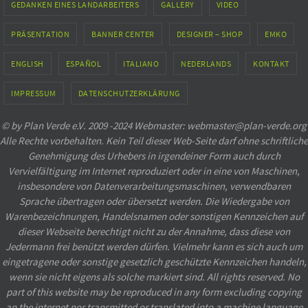
GEDANKEN EINES LANDARBEITERS
GALLERY
VIDEO
PRÄSENTATION
BANNER CENTER
DESIGNER – SHOP
EMKO
ENGLISH
ESPAÑOL
ITALIANO
NEDERLANDS
KONTAKT
IMPRESSUM
DATENSCHUTZERKLÄRUNG
© by Plan Verde e.V. 2009 -2024 Webmaster: webmaster@plan-verde.org
Alle Rechte vorbehalten. Kein Teil dieser Web-Seite darf ohne schriftliche
Genehmigung des Urhebers in irgendeiner Form auch durch
Vervielfältigung im Internet reproduziert oder in eine von Maschinen,
insbesondere von Datenverarbeitungsmaschinen, verwendbaren
Sprache übertragen oder übersetzt werden. Die Wiedergabe von
Warenbezeichnungen, Handelsnamen oder sonstigen Kennzeichen auf
dieser Webseite berechtigt nicht zu der Annahme, dass diese von
Jedermann frei benützt werden dürfen. Vielmehr kann es sich auch um
eingetragene oder sonstige gesetzlich geschützte Kennzeichen handeln,
wenn sie nicht eigens als solche markiert sind. All rights reserved. No
part of this website may be reproduced in any form excluding copying
an the internet nor transmitted or translated into a machine language