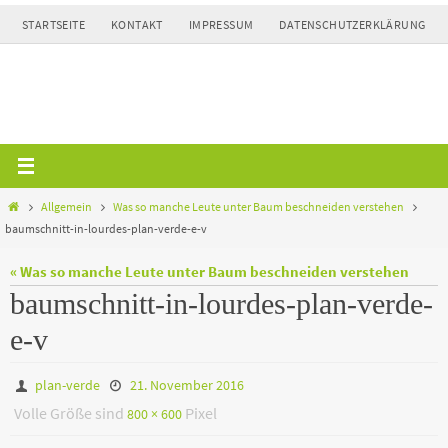
Zum
STARTSEITE
KONTAKT
IMPRESSUM
DATENSCHUTZERKLÄRUNG
Inhalt
springen
Home
Allgemein
Was so manche Leute unter Baum beschneiden verstehen
baumschnitt-in-lourdes-plan-verde-e-v
« Was so manche Leute unter Baum beschneiden verstehen
baumschnitt-in-lourdes-plan-verde-
e-v
plan-verde
21. November 2016
Volle Größe sind
Pixel
800 × 600