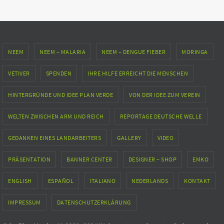
NEEM
NEEM – MALARIA
NEEM – DENGUE FIEBER
MORINGA
VETIVER
SPENDEN
IHRE HILFE ERREICHT DIE MENSCHEN
HINTERGRÜNDE UND IDEE PLAN VERDE
VON DER IDEE ZUM VEREIN
WELTEN ZWISCHEN ARM UND REICH
REPORTAGE DEUTSCHE WELLE
GEDANKEN EINES LANDARBEITERS
GALLERY
VIDEO
PRÄSENTATION
BANNER CENTER
DESIGNER – SHOP
EMKO
ENGLISH
ESPAÑOL
ITALIANO
NEDERLANDS
KONTAKT
IMPRESSUM
DATENSCHUTZERKLÄRUNG