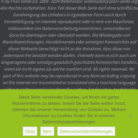
© by Plan Verde e.V. 2009 -2024 Webmaster: webmaster@plan-verde.org
Alle Rechte vorbehalten. Kein Teil dieser Web-Seite darf ohne schriftliche
Genehmigung des Urhebers in irgendeiner Form auch durch
Vervielfältigung im Internet reproduziert oder in eine von Maschinen,
insbesondere von Datenverarbeitungsmaschinen, verwendbaren
Sprache übertragen oder übersetzt werden. Die Wiedergabe von
Warenbezeichnungen, Handelsnamen oder sonstigen Kennzeichen auf
dieser Webseite berechtigt nicht zu der Annahme, dass diese von
Jedermann frei benützt werden dürfen. Vielmehr kann es sich auch um
eingetragene oder sonstige gesetzlich geschützte Kennzeichen handeln,
wenn sie nicht eigens als solche markiert sind. All rights reserved. No
part of this website may be reproduced in any form excluding copying
an the internet nor transmitted or translated into a machine language
without written permission from the author. Tradenames, trademarks
etc. used in this website even when not specially marked as such, may
Diese Seite verwendet Cookies, um Ihnen ein gutes
not be considered unprotected by law.
Nutzererlebnis zu bieten. Indem Sie die Seite weiter nutzt,
stimmen Sie unserer Verwendung von Cookies zu. Weitere
Powered by
Nirvana
&
WordPress.
Informationen zu Cookies finden Sie in unseren
Datenschutzbestimmungen
Okay
Nein
Datenschutzbestimmungen