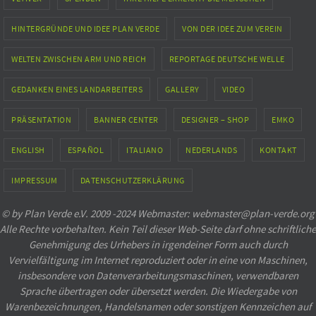
HINTERGRÜNDE UND IDEE PLAN VERDE
VON DER IDEE ZUM VEREIN
WELTEN ZWISCHEN ARM UND REICH
REPORTAGE DEUTSCHE WELLE
GEDANKEN EINES LANDARBEITERS
GALLERY
VIDEO
PRÄSENTATION
BANNER CENTER
DESIGNER – SHOP
EMKO
ENGLISH
ESPAÑOL
ITALIANO
NEDERLANDS
KONTAKT
IMPRESSUM
DATENSCHUTZERKLÄRUNG
© by Plan Verde e.V. 2009 -2024 Webmaster: webmaster@plan-verde.org
Alle Rechte vorbehalten. Kein Teil dieser Web-Seite darf ohne schriftliche
Genehmigung des Urhebers in irgendeiner Form auch durch
Vervielfältigung im Internet reproduziert oder in eine von Maschinen,
insbesondere von Datenverarbeitungsmaschinen, verwendbaren
Sprache übertragen oder übersetzt werden. Die Wiedergabe von
Warenbezeichnungen, Handelsnamen oder sonstigen Kennzeichen auf