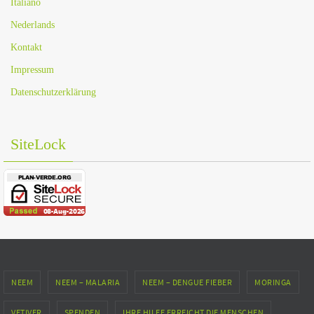
Italiano
Nederlands
Kontakt
Impressum
Datenschutzerklärung
SiteLock
NEEM
NEEM – MALARIA
NEEM – DENGUE FIEBER
MORINGA
VETIVER
SPENDEN
IHRE HILFE ERREICHT DIE MENSCHEN