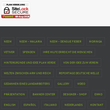
NEEM
NEEM – MALARIA
NEEM – DENGUE FIEBER
MORINGA
VETIVER
SPENDEN
IHRE HILFE ERREICHT DIE MENSCHEN
HINTERGRÜNDE UND IDEE PLAN VERDE
VON DER IDEE ZUM VEREIN
WELTEN ZWISCHEN ARM UND REICH
REPORTAGE DEUTSCHE WELLE
GEDANKEN EINES LANDARBEITERS
GALLERY
VIDEO
PRÄSENTATION
BANNER CENTER
DESIGNER – SHOP
EMKO
ENGLISH
ESPAÑOL
ITALIANO
NEDERLANDS
KONTAKT