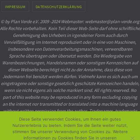
IMPRESSUM
DATENSCHUTZERKLÄRUNG
© by Plan Verde e.V. 2009 -2024 Webmaster: webmaster@plan-verde.org
Alle Rechte vorbehalten. Kein Teil dieser Web-Seite darf ohne schriftliche
Genehmigung des Urhebers in irgendeiner Form auch durch
Vervielfältigung im Internet reproduziert oder in eine von Maschinen,
insbesondere von Datenverarbeitungsmaschinen, verwendbaren
Sprache übertragen oder übersetzt werden. Die Wiedergabe von
Warenbezeichnungen, Handelsnamen oder sonstigen Kennzeichen auf
dieser Webseite berechtigt nicht zu der Annahme, dass diese von
Jedermann frei benützt werden dürfen. Vielmehr kann es sich auch um
eingetragene oder sonstige gesetzlich geschützte Kennzeichen handeln,
wenn sie nicht eigens als solche markiert sind. All rights reserved. No
part of this website may be reproduced in any form excluding copying
an the internet nor transmitted or translated into a machine language
without written permission from the author. Tradenames, trademarks
etc. used in this website even when not specially marked as such, may
Diese Seite verwendet Cookies, um Ihnen ein gutes
not be considered unprotected by law.
Nutzererlebnis zu bieten. Indem Sie die Seite weiter nutzt,
stimmen Sie unserer Verwendung von Cookies zu. Weitere
Powered by
Nirvana
&
WordPress.
Informationen zu Cookies finden Sie in unseren