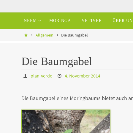
Zum
Inhalt
Zum
NEEM
MORINGA
VETIVER
ÜBER UN
springen
Inhalt
springen
Home
Allgemein
Die Baumgabel
Die Baumgabel
plan-verde
4. November 2014
Die Baumgabel eines Moringbaums bietet auch an