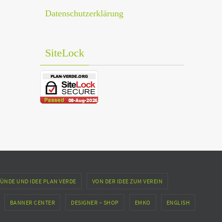
Datenschutzerklärung
SiteLock
ÜNDE UND IDEE PLAN VERDE
VON DER IDEE ZUM VEREIN
BANNER CENTER
DESIGNER – SHOP
EMKO
ENGLISH