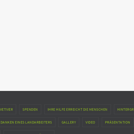
VETIVER
SPENDEN
IHRE HILFE ERREICHT DIE MENSCHEN
HINTERGR
EDANKEN EINES LANDARBEITERS
GALLERY
VIDEO
PRÄSENTATION