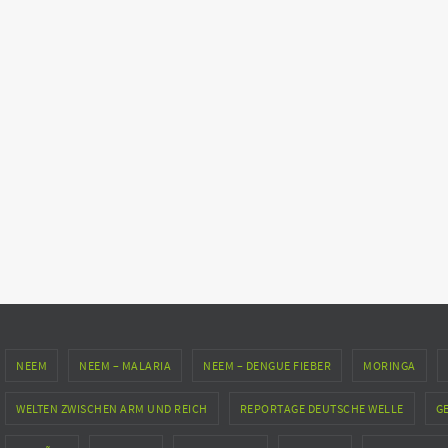
NEEM
NEEM – MALARIA
NEEM – DENGUE FIEBER
MORINGA
WELTEN ZWISCHEN ARM UND REICH
REPORTAGE DEUTSCHE WELLE
G