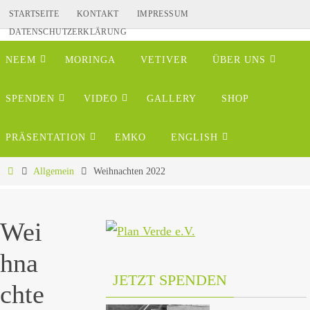
Zum
STARTSEITE
KONTAKT
IMPRESSUM
Inhalt
DATENSCHUTZERKLÄRUNG
Zum
springen
NEEM
MORINGA
VETIVER
ÜBER UNS
Inhalt
springen
SPENDEN
VIDEO
GALLERY
SHOP
PRÄSENTATION
EMKO
ENGLISH
Home
Allgemein
Weihnachten 2022
Wei
hna
JETZT SPENDEN
chte