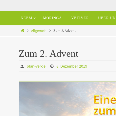
Zum
Inhalt
Zum
NEEM
MORINGA
VETIVER
ÜBER UN
springen
Inhalt
springen
Home
Allgemein
Zum 2. Advent
Zum 2. Advent
plan-verde
8. Dezember 2019