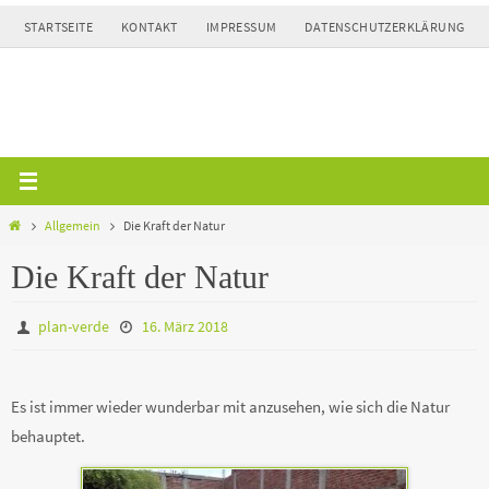
Zum
STARTSEITE
KONTAKT
IMPRESSUM
DATENSCHUTZERKLÄRUNG
Inhalt
springen
Home
Allgemein
Die Kraft der Natur
Die Kraft der Natur
plan-verde
16. März 2018
Es ist immer wieder wunderbar mit anzusehen, wie sich die Natur
behauptet.