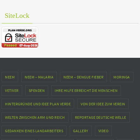
SiteLock
NEEM
NEEM – MALARIA
NEEM – DENGUE FIEBER
MORINGA
VETIVER
SPENDEN
IHRE HILFE ERREICHT DIE MENSCHEN
HINTERGRÜNDE UND IDEE PLAN VERDE
VON DER IDEE ZUM VEREIN
WELTEN ZWISCHEN ARM UND REICH
REPORTAGE DEUTSCHE WELLE
GEDANKEN EINES LANDARBEITERS
GALLERY
VIDEO