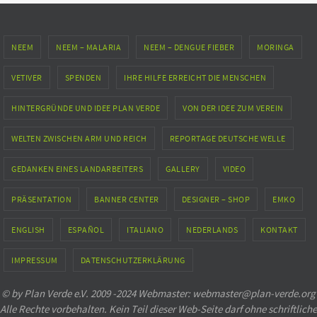
NEEM
NEEM – MALARIA
NEEM – DENGUE FIEBER
MORINGA
VETIVER
SPENDEN
IHRE HILFE ERREICHT DIE MENSCHEN
HINTERGRÜNDE UND IDEE PLAN VERDE
VON DER IDEE ZUM VEREIN
WELTEN ZWISCHEN ARM UND REICH
REPORTAGE DEUTSCHE WELLE
GEDANKEN EINES LANDARBEITERS
GALLERY
VIDEO
PRÄSENTATION
BANNER CENTER
DESIGNER – SHOP
EMKO
ENGLISH
ESPAÑOL
ITALIANO
NEDERLANDS
KONTAKT
IMPRESSUM
DATENSCHUTZERKLÄRUNG
© by Plan Verde e.V. 2009 -2024 Webmaster: webmaster@plan-verde.org
Alle Rechte vorbehalten. Kein Teil dieser Web-Seite darf ohne schriftliche