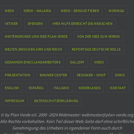
NEEM
NEEM – MALARIA
NEEM – DENGUE FIEBER
MORINGA
VETIVER
SPENDEN
IHRE HILFE ERREICHT DIE MENSCHEN
HINTERGRÜNDE UND IDEE PLAN VERDE
VON DER IDEE ZUM VEREIN
WELTEN ZWISCHEN ARM UND REICH
REPORTAGE DEUTSCHE WELLE
GEDANKEN EINES LANDARBEITERS
GALLERY
VIDEO
PRÄSENTATION
BANNER CENTER
DESIGNER – SHOP
EMKO
ENGLISH
ESPAÑOL
ITALIANO
NEDERLANDS
KONTAKT
IMPRESSUM
DATENSCHUTZERKLÄRUNG
© by Plan Verde e.V. 2009 -2024 Webmaster: webmaster@plan-verde.org
Alle Rechte vorbehalten. Kein Teil dieser Web-Seite darf ohne schriftliche
Genehmigung des Urhebers in irgendeiner Form auch durch