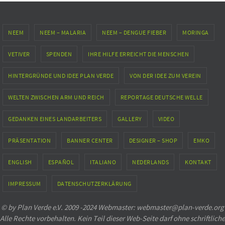
NEEM
NEEM – MALARIA
NEEM – DENGUE FIEBER
MORINGA
VETIVER
SPENDEN
IHRE HILFE ERREICHT DIE MENSCHEN
HINTERGRÜNDE UND IDEE PLAN VERDE
VON DER IDEE ZUM VEREIN
WELTEN ZWISCHEN ARM UND REICH
REPORTAGE DEUTSCHE WELLE
GEDANKEN EINES LANDARBEITERS
GALLERY
VIDEO
PRÄSENTATION
BANNER CENTER
DESIGNER – SHOP
EMKO
ENGLISH
ESPAÑOL
ITALIANO
NEDERLANDS
KONTAKT
IMPRESSUM
DATENSCHUTZERKLÄRUNG
© by Plan Verde e.V. 2009 -2024 Webmaster: webmaster@plan-verde.org
Alle Rechte vorbehalten. Kein Teil dieser Web-Seite darf ohne schriftliche