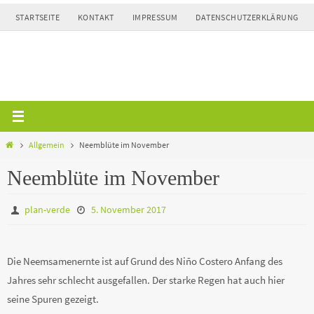
Zum
STARTSEITE
KONTAKT
IMPRESSUM
DATENSCHUTZERKLÄRUNG
Inhalt
springen
Home
Allgemein
Neemblüte im November
Neemblüte im November
plan-verde
5. November 2017
Die Neemsamenernte ist auf Grund des Niño Costero Anfang des
Jahres sehr schlecht ausgefallen. Der starke Regen hat auch hier
seine Spuren gezeigt.