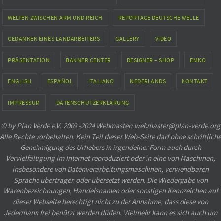
WELTEN ZWISCHEN ARM UND REICH
REPORTAGE DEUTSCHE WELLE
GEDANKEN EINES LANDARBEITERS
GALLERY
VIDEO
PRÄSENTATION
BANNER CENTER
DESIGNER – SHOP
EMKO
ENGLISH
ESPAÑOL
ITALIANO
NEDERLANDS
KONTAKT
IMPRESSUM
DATENSCHUTZERKLÄRUNG
© by Plan Verde e.V. 2009 -2024 Webmaster: webmaster@plan-verde.org
Alle Rechte vorbehalten. Kein Teil dieser Web-Seite darf ohne schriftliche
Genehmigung des Urhebers in irgendeiner Form auch durch
Vervielfältigung im Internet reproduziert oder in eine von Maschinen,
insbesondere von Datenverarbeitungsmaschinen, verwendbaren
Sprache übertragen oder übersetzt werden. Die Wiedergabe von
Warenbezeichnungen, Handelsnamen oder sonstigen Kennzeichen auf
dieser Webseite berechtigt nicht zu der Annahme, dass diese von
Jedermann frei benützt werden dürfen. Vielmehr kann es sich auch um