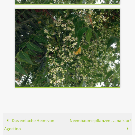
Das einfache Heim von
Neembäume pflanzen … na klar!
Agostino