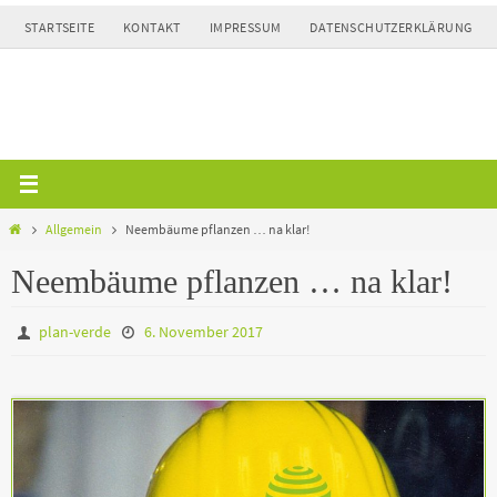
Zum
STARTSEITE
KONTAKT
IMPRESSUM
DATENSCHUTZERKLÄRUNG
Inhalt
springen
Home
Allgemein
Neembäume pflanzen … na klar!
Neembäume pflanzen … na klar!
plan-verde
6. November 2017