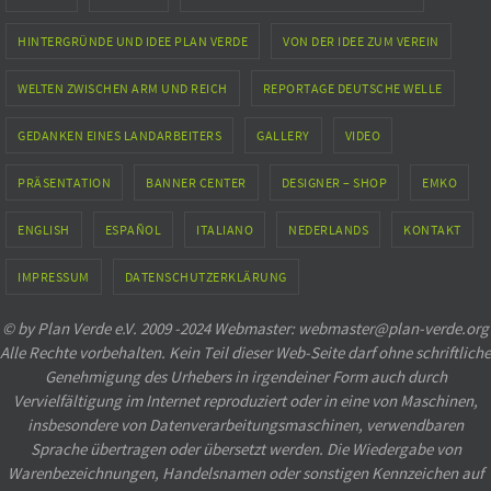
HINTERGRÜNDE UND IDEE PLAN VERDE
VON DER IDEE ZUM VEREIN
WELTEN ZWISCHEN ARM UND REICH
REPORTAGE DEUTSCHE WELLE
GEDANKEN EINES LANDARBEITERS
GALLERY
VIDEO
PRÄSENTATION
BANNER CENTER
DESIGNER – SHOP
EMKO
ENGLISH
ESPAÑOL
ITALIANO
NEDERLANDS
KONTAKT
IMPRESSUM
DATENSCHUTZERKLÄRUNG
© by Plan Verde e.V. 2009 -2024 Webmaster: webmaster@plan-verde.org
Alle Rechte vorbehalten. Kein Teil dieser Web-Seite darf ohne schriftliche
Genehmigung des Urhebers in irgendeiner Form auch durch
Vervielfältigung im Internet reproduziert oder in eine von Maschinen,
insbesondere von Datenverarbeitungsmaschinen, verwendbaren
Sprache übertragen oder übersetzt werden. Die Wiedergabe von
Warenbezeichnungen, Handelsnamen oder sonstigen Kennzeichen auf